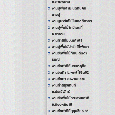
อ.สามพราน
งานปูพื้นลามิเนตที่นิคม
บางปู
งานปูปาร์เก้ไม้โมเสดที่สาธร
งานปูพื้นไม้ลามิเนตที่
ซ.ลาซาล
งานทาสีที่มบ.นุศาสิริ
งานปูพื้นไม้ปาร์เก้ที่พัทยา
งานขัดพื้นไม้ที่มบ.ลัดดา
รมณ์
งานขัดทำสีที่ประชาอุทิศ
งานขัดทา ซ.พหลโยธิน62
งานขัดทา สะพานควาย
งานทำสียูริเทนที่
ซ.ประดิพัทธ์
งานขัดพื้นไม้กระดานเก่าที่
ซ.ทองหล่อ15
งานขัดทำสีที่สุขุมวิทซ.36