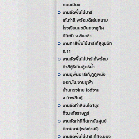
ดอนเมือง
งานขัดพื้นไม้ปาร์
เก้,ทำสี,พร้อมตีเส้นสนาม
โรงเรียนนวมินทราชูทิศ
ทักษัท จ.สงขลา
งานทาสีพื้นไม้ปาร์เก้สุขุมวิท
ซ.11
งานขัดพื้นไม้ปาร์เก้พร้อม
ทาสียูริเทนสูตรน้ำ
งานปูพื้นปาร์เก้,กูกูผนัง
นอก,ใน,งานปูฝ้า
บ้านทรงไทย ไซด์งาน
จ.กาฬสินธุ์
งานขัดทำสีบันได1ชุด
ที่ซ.หทัยราษฏร์
งานขัดทำสีที่สถาบันศูนย์
ความงาม(พระราม9)
งานขัดพื้นไม้ปาร์เก้ที่จ.ของ