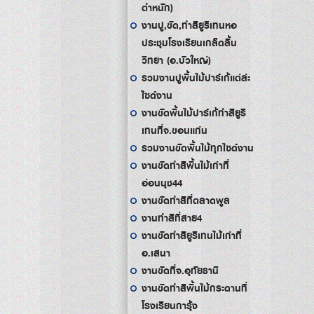
ตำหนัก)
งานปู,ขัด,ทำสียูริเทนหอ
ประชุมโรงเรียนเกล็ดลิ้น
วิทยา (อ.บัวใหญ่)
รวมงานปูพื้นไม้ปาร์เก้แต่ล่ะ
ไซด์งาน
งานขัดพื้นไม้ปาร์เก้ทำสียูริ
เทนที่จ.ขอนแก่น
รวมงานขัดพื้นไม้ทุกไซด์งาน
งานขัดทำสีพื้นไม้เก่าที่
อ่อนนุช44
งานขัดทำสีที่ตลาดพูล
งานทำสีที่สาย4
งานขัดทำสียูริเทนไม้เก่าที่
อ.เสนา
งานขัดที่จ.อุทัยธานี
งานขัดทำสีพื้นไม้กระดานที่
โรงเรียนการุ้ง