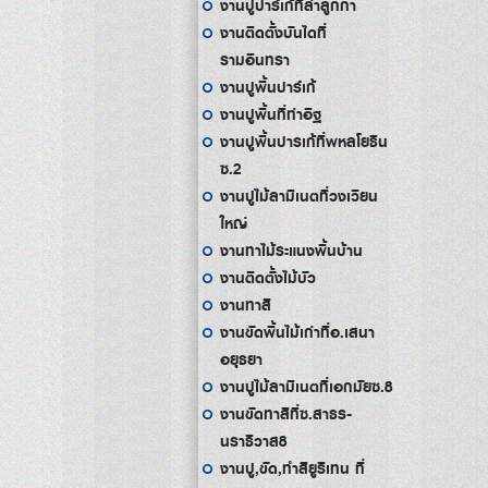
งานปูปาร์เก้ที่ลำลูกกา
งานติดตั้งบันไดที่
รามอินทรา
งานปูพื้นปาร์เก้
งานปูพื้นที่ท่าอิฐ
งานปูพื้นปารเก้ที่พหลโยธิน
ซ.2
งานปูไม้ลามิเนตที่วงเวียน
ใหญ่
งานทาไม้ระแนงพื้นบ้าน
งานติดตั้งไม้บัว
งานทาสี
งานขัดพื้นไม้เก่าที่อ.เสนา
อยุธยา
งานปูไม้ลามิเนตที่เอกมัยซ.8
งานขัดทาสีที่ซ.สาธร-
นราธิวาส8
งานปู,ขัด,ทำสียูริเทน ที่