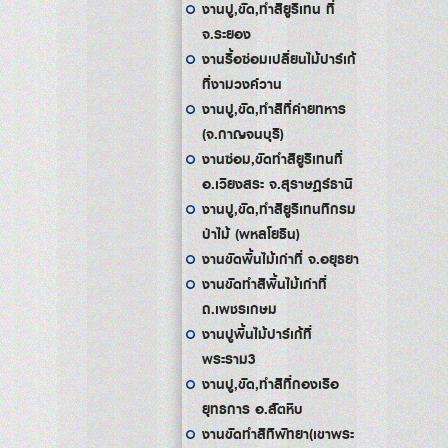
งานปู,ขัด,ทำสียูริเทน ที่
จ.ระยอง
งานรื้อซ่อมเปลี่ยนไม้ปาร์เก้
ที่งามวงค์วาน
งานปู,ขัด,ทำสีที่ค่ายทหาร
(จ.กาญจนบุรี)
งานซ่อม,ขัดทำสียูริเทนที่
อ.เวียงสระ จ.สุราษฎร์ธานี
งานปู,ขัด,ทำสียูริเทนทีกรม
ป่าไม้ (พหลโยธิน)
งานขัดพื้นไม้เก่าที่ จ.อยุธยา
งานขัดทำสีพื้นไม้เก่าที่
ถ.เพชรเกษม
งานปูพื้นไม้ปาร์เก้ที่
พระราม3
งานปู,ขัด,ทำสีที่กองเรือ
ยุทธการ อ.สัตหีบ
งานขัดทำสีทีพัทยา(เขาพระ