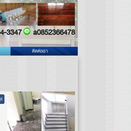
4-3347
a0852366478
ติดต่อเรา
รี