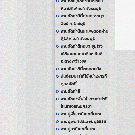
งานซ่อม,ขัดทำสีที่โรงยิม
สนามกีฬาจ.กาญจนบุรี
งานขัดทำสีที่ค่ายทหารบุร
ฉัตร จ.ราชบุรี
งานขัดทำสีสนามฟุตซอค่าย
สุรสีห์ จ.กาญจนบุรี
งานขัดทำสีหอประชุมโรง
เรียนบดินเดชาสิงห์เสนีย์
ซ.ลาดพร้าว69
งานขัดทำสีที่พระราชวัง
ง่นซ่อมปาร์เก้ไม้หน้า2×12ที่
สุขสวัสดิ์
งานขัดทำสี
งานขัดทาพื้นไม้แดงเก่าทำสี
ใหม่ที่เจริญนคร31
งานปูพื้นลามิเนตที่สยาม
งานปูพื้นที่ประดิษมนูธรรม
งานปูลามิเนตที่สยาม