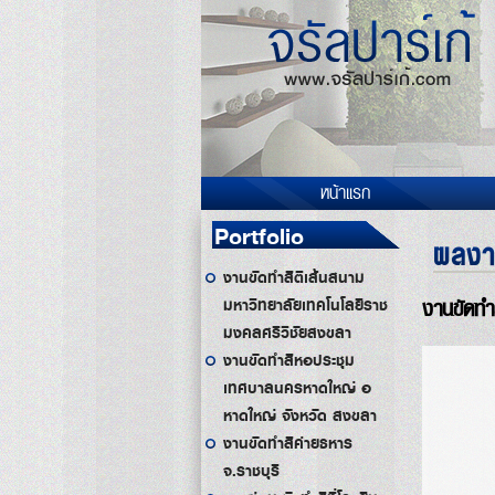
หน้าแรก
Portfolio
ผลงา
งานขัดทำสีตีเส้นสนาม
งานขัดทำสี
มหาวิทยาลัยเทคโนโลยีราช
มงคลศรีวิชัยสงขลา
งานขัดทำสีหอประชุม
เทศบาลนครหาดใหญ่ อ
หาดใหญ่ จังหวัด สงขลา
งานขัดทำสีค่ายธหาร
จ.ราชบุรี