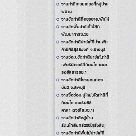
งานทำสีเครมเกรซที่หมู่บ้าน
พิมาน
งานขัดทำสีที่อยุธยาอ.ผักไห่
งานขัดพื้นปาร์เก้ไม้สัก
พัฒนาการซ.38
งานขัดทำสีปาร์เก้ที่บ้านพัก
ค่ายศรีสุริยวงศ์ จ.ราชบุรี
งานซ่อม,ขัดทำสีปาร์เก้,ทำสี
เฟอร์นิเจอร์ที่คอนโด เดอะ
รอยัลสาธรซ.1
งานขัดทำสีโรงนอนกอง
บิน2 จ.ลพบุรี
งานรื้อซ่อม,ปูใหม่,ขัดทำสีที่
คอนโดเดอะรอยัล
ศาลาแดง(สีลมซ.1)
งานขัดทำสีหสู่บ้าน
รัตนโกสินทร์200ปี(รังสิต)
งานขัดทำสีพื้นไม้ปาร์เก้ที่