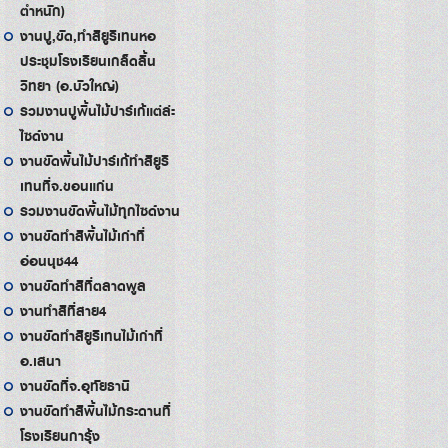
ตำหนัก)
งานปู,ขัด,ทำสียูริเทนหอ
ประชุมโรงเรียนเกล็ดลิ้น
วิทยา (อ.บัวใหญ่)
รวมงานปูพื้นไม้ปาร์เก้แต่ล่ะ
ไซด์งาน
งานขัดพื้นไม้ปาร์เก้ทำสียูริ
เทนที่จ.ขอนแก่น
รวมงานขัดพื้นไม้ทุกไซด์งาน
งานขัดทำสีพื้นไม้เก่าที่
อ่อนนุช44
งานขัดทำสีที่ตลาดพูล
งานทำสีที่สาย4
งานขัดทำสียูริเทนไม้เก่าที่
อ.เสนา
งานขัดที่จ.อุทัยธานี
งานขัดทำสีพื้นไม้กระดานที่
โรงเรียนการุ้ง