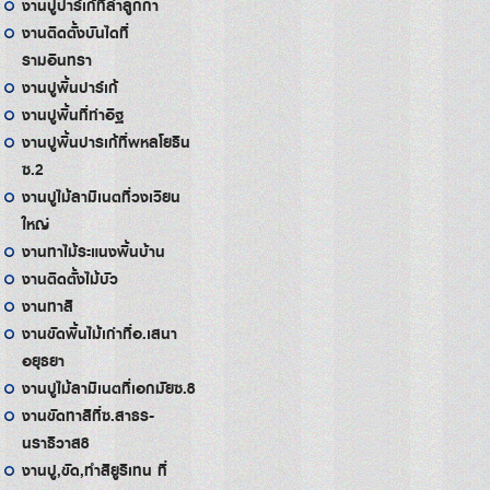
งานปูปาร์เก้ที่ลำลูกกา
งานติดตั้งบันไดที่
รามอินทรา
งานปูพื้นปาร์เก้
งานปูพื้นที่ท่าอิฐ
งานปูพื้นปารเก้ที่พหลโยธิน
ซ.2
งานปูไม้ลามิเนตที่วงเวียน
ใหญ่
งานทาไม้ระแนงพื้นบ้าน
งานติดตั้งไม้บัว
งานทาสี
งานขัดพื้นไม้เก่าที่อ.เสนา
อยุธยา
งานปูไม้ลามิเนตที่เอกมัยซ.8
งานขัดทาสีที่ซ.สาธร-
นราธิวาส8
งานปู,ขัด,ทำสียูริเทน ที่