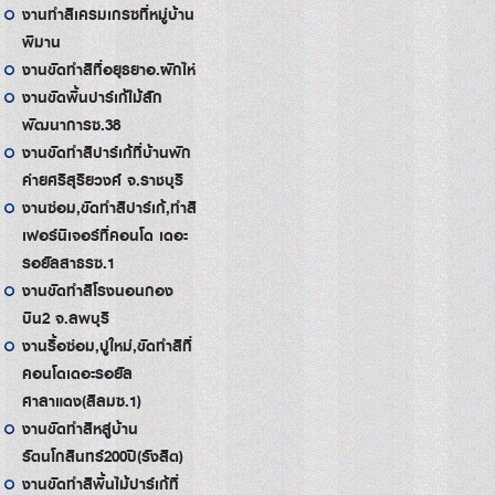
งานทำสีเครมเกรซที่หมู่บ้าน
พิมาน
งานขัดทำสีที่อยุธยาอ.ผักไห่
งานขัดพื้นปาร์เก้ไม้สัก
พัฒนาการซ.38
งานขัดทำสีปาร์เก้ที่บ้านพัก
ค่ายศรีสุริยวงศ์ จ.ราชบุรี
งานซ่อม,ขัดทำสีปาร์เก้,ทำสี
เฟอร์นิเจอร์ที่คอนโด เดอะ
รอยัลสาธรซ.1
งานขัดทำสีโรงนอนกอง
บิน2 จ.ลพบุรี
งานรื้อซ่อม,ปูใหม่,ขัดทำสีที่
คอนโดเดอะรอยัล
ศาลาแดง(สีลมซ.1)
งานขัดทำสีหสู่บ้าน
รัตนโกสินทร์200ปี(รังสิต)
งานขัดทำสีพื้นไม้ปาร์เก้ที่