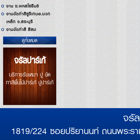
งาน ซ.พหลโยธิน8
งานขัดทำสียูริเทนอ.มวก
เหล็ก จ.สระบุรี
งานขัดทำสี สีลม
ดูทั้งหมด
จรัลปาร์เก้
บริการรับเหมา ปู ขัด
ทาสีพื้นไม้ปาร์เก้ ปูปาร์เก้
จรัล
1819/224 ซอยปริยานนท์ ถนนพระรา