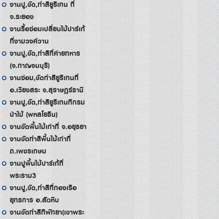
งานปู,ขัด,ทำสียูริเทน ที่
จ.ระยอง
งานรื้อซ่อมเปลี่ยนไม้ปาร์เก้
ที่งามวงค์วาน
งานปู,ขัด,ทำสีที่ค่ายทหาร
(จ.กาญจนบุรี)
งานซ่อม,ขัดทำสียูริเทนที่
อ.เวียงสระ จ.สุราษฎร์ธานี
งานปู,ขัด,ทำสียูริเทนทีกรม
ป่าไม้ (พหลโยธิน)
งานขัดพื้นไม้เก่าที่ จ.อยุธยา
งานขัดทำสีพื้นไม้เก่าที่
ถ.เพชรเกษม
งานปูพื้นไม้ปาร์เก้ที่
พระราม3
งานปู,ขัด,ทำสีที่กองเรือ
ยุทธการ อ.สัตหีบ
งานขัดทำสีทีพัทยา(เขาพระ