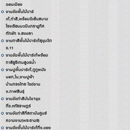
ดอนเมือง
งานขัดพื้นไม้ปาร์
เก้,ทำสี,พร้อมตีเส้นสนาม
โรงเรียนนวมินทราชูทิศ
ทักษัท จ.สงขลา
งานทาสีพื้นไม้ปาร์เก้สุขุมวิท
ซ.11
งานขัดพื้นไม้ปาร์เก้พร้อม
ทาสียูริเทนสูตรน้ำ
งานปูพื้นปาร์เก้,กูกูผนัง
นอก,ใน,งานปูฝ้า
บ้านทรงไทย ไซด์งาน
จ.กาฬสินธุ์
งานขัดทำสีบันได1ชุด
ที่ซ.หทัยราษฏร์
งานขัดทำสีที่สถาบันศูนย์
ความงาม(พระราม9)
งานขัดพื้นไม้ปาร์เก้ที่จ.ของ