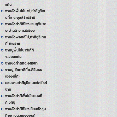
แก่น
งานขัดพื้นไม้ปาร์,ทำสียูริเท
นที่จ จ.อุบลราชธานี
งานขัดทำสีที่โรงแรมภูริมาศ
อ.บ้านฉาง จ.ระยอง
งานขัดฟอกสีไม้,ทำสียูริเทน
ที่เยาวราช
งานปูพื้นไม้ปาร์เก้ที่
จ.ขอนแก่น
งานขัดทำสีที่จ.อยุธยา
งานปู,ขัดทำสีที่อ.สิรินธร
(ช่องเม็ก)
รวมงานทำสียูริเทนแต่ล่ะไซด์
งาน
งานขัดทำสีพื้นไม้ระแนงที่
ถ.วิทยุ
งานขัดทำสีที่โรงเรียนวัดขุม
ทอง เขต.หนองจอก