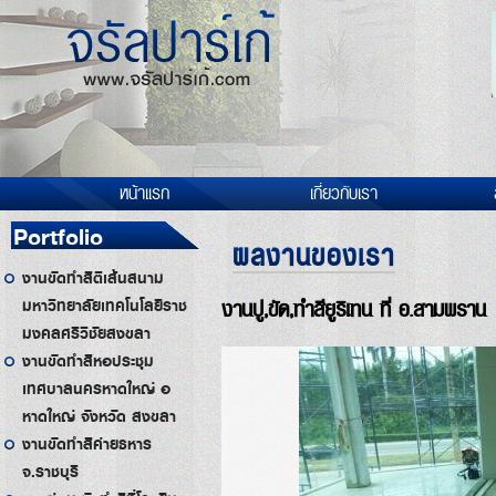
หน้าแรก
เกี่ยวกับเรา
Portfolio
ผลงานของเรา
งานขัดทำสีตีเส้นสนาม
งานปู,ขัด,ทำสียูริเทน ที่ อ.สามพราน
มหาวิทยาลัยเทคโนโลยีราช
มงคลศรีวิชัยสงขลา
งานขัดทำสีหอประชุม
เทศบาลนครหาดใหญ่ อ
หาดใหญ่ จังหวัด สงขลา
งานขัดทำสีค่ายธหาร
จ.ราชบุรี