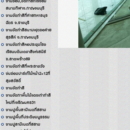
งานซ่อม,ขัดทำสีที่โรงยิม
สนามกีฬาจ.กาญจนบุรี
งานขัดทำสีที่ค่ายทหารบุร
ฉัตร จ.ราชบุรี
งานขัดทำสีสนามฟุตซอค่าย
สุรสีห์ จ.กาญจนบุรี
งานขัดทำสีหอประชุมโรง
เรียนบดินเดชาสิงห์เสนีย์
ซ.ลาดพร้าว69
งานขัดทำสีที่พระราชวัง
ง่นซ่อมปาร์เก้ไม้หน้า2×12ที่
สุขสวัสดิ์
งานขัดทำสี
งานขัดทาพื้นไม้แดงเก่าทำสี
ใหม่ที่เจริญนคร31
งานปูพื้นลามิเนตที่สยาม
งานปูพื้นที่ประดิษมนูธรรม
งานปูลามิเนตที่สยาม